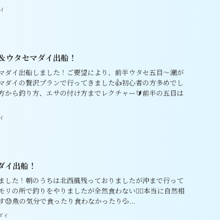
イ
目＆ウタセマダイ出船！
マダイ出船しました！ご要望により、前半ウタセ五目〜潮が
マダイの贅沢プランで行ってきました👍初心者の方多めでし
方から釣り方、エサの付け方までレクチャー🔰前半の五目は
イ
マダイ出船！
ました！朝のうちは北西風残っておりましたが沖まで行って
リの所で釣りをやりましたが全然食わない😵‍💫本当に自然相
😓魚の気分で食ったり食わなかったり💦...
ダイ