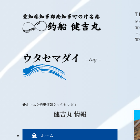
T
MA
電
＊
電
ウタセマダイ
– tag –
ホーム
釣果情報
ウタセマダイ
健吉丸 情報
ホーム