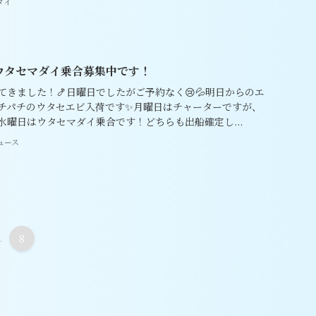
ダイ
29 ウタセマダイ乗合募集中です！
きました！🍤日曜日でしたがご予約なく😢💦明日からのエ
チパチのウタセエビ入荷です✨月曜日はチャーターですが、
/29水曜日はウタセマダイ乗合です！どちらも出船確定し...
ュース
.
8