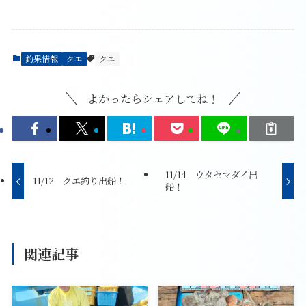
釣果情報
クエ
クエ
よかったらシェアしてね！
11/14 ウタセマダイ出
11/12 クエ釣り出船！
船！
関連記事