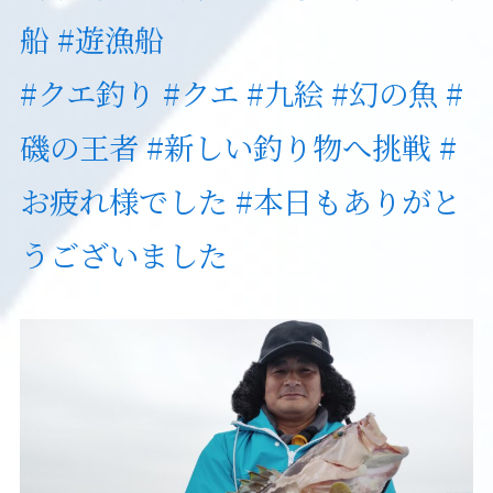
船
#遊漁船
#クエ釣り
#クエ
#九絵
#幻の魚
#
磯の王者
#新しい釣り物へ挑戦
#
お疲れ様でした
#本日もありがと
うございました