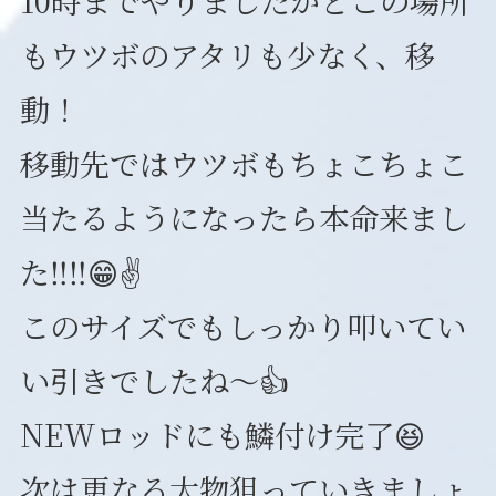
10時までやりましたがどこの場所
業務規程等の情報公表
もウツボのアタリも少なく、移
業務規程
動！
保険証券
移動先ではウツボもちょこちょこ
遊漁船業者登録票
当たるようになったら本命来まし
Instagram
Facebook
た‼️‼️😁✌️
このサイズでもしっかり叩いてい
い引きでしたね～👍
NEWロッドにも鱗付け完了😆
次は更なる大物狙っていきましょ