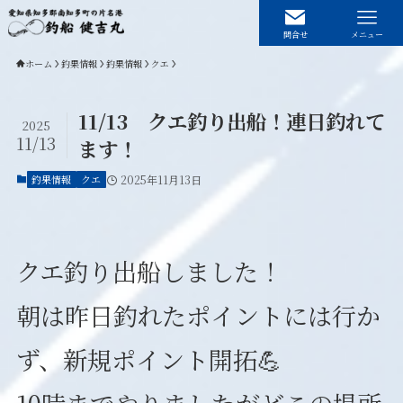
問合せ
メニュー
ホーム
釣果情報
釣果情報
クエ
11/13 クエ釣り出船！連日釣れて
2025
ホーム
釣果情報
11/13
ます！
釣果情報
クエ
2025年11月13日
船の紹介
予約状況
料金アクセス
お問い合わせ
クエ釣り出船しました！
朝は昨日釣れたポイントには行か
プライバシーポリシー
ず、新規ポイント開拓💪