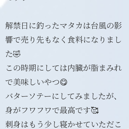
業務規程等の情報公表
業務規程
解禁日に釣ったマタカは台風の影
保険証券
響で売り先もなく食料になりまし
遊漁船業者登録票
た🤣
Instagram
Facebook
この時期にしては内臓が脂まみれ
で美味しいやつ😋
バターソテーにしてみましたが、
身がフワフワで最高です🥰
刺身はもう少し寝かせていただこ