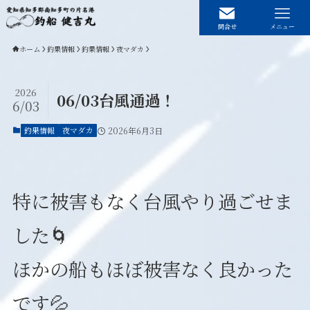
問合せ
メニュー
ホーム
釣果情報
釣果情報
夜マダカ
2026
06/03台風通過！
6/03
ホーム
釣果情報
釣果情報
夜マダカ
2026年6月3日
船の紹介
予約状況
特に被害もなく台風やり過ごせま
料金アクセス
お問い合わせ
した🌀
プライバシーポリシー
ほかの船もほぼ被害なく良かった
です💦